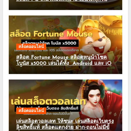
สล็อตออนไลน์
สล็อต Fortune Mouse สล็อตหนูนำโชค
โบนัส x5000 เล่นได้ทั้ง Android และ iOS
สล็อตแตกดีจาก PG
สล็อตออนไลน์
เล่นสล็อตวอลเลท ให้ชนะ เล่นสล็อตเว็บตรง
ลิขสิทธิ์แท้ สล็อตแตกง่าย ฝาก-ถอนไม่มีขั้น