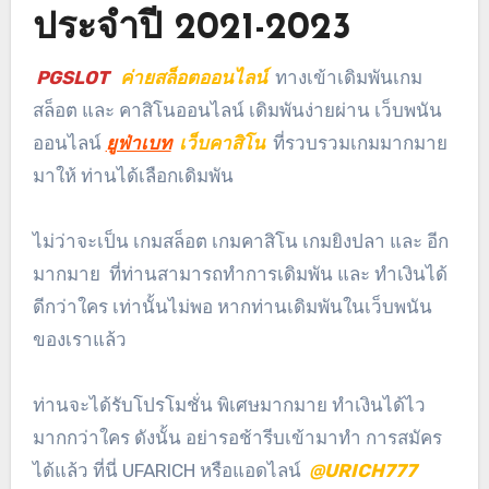
ประจำปี 2021-2023
PGSLOT
ค่ายสล็อตออนไลน์
ทางเข้าเดิมพันเกม
สล็อต และ คาสิโนออนไลน์ เดิมพันง่ายผ่าน เว็บพนัน
ออนไลน์
ยูฟ่าเบท
เว็บคาสิโน
ที่รวบรวมเกมมากมาย
มาให้ ท่านได้เลือกเดิมพัน
ไม่ว่าจะเป็น เกมสล็อต เกมคาสิโน เกมยิงปลา และ อีก
มากมาย ที่ท่านสามารถทำการเดิมพัน และ ทำเงินได้
ดีกว่าใคร เท่านั้นไม่พอ หากท่านเดิมพันในเว็บพนัน
ของเราแล้ว
ท่านจะได้รับโปรโมชั่น พิเศษมากมาย ทำเงินได้ไว
มากกว่าใคร ดังนั้น อย่ารอช้ารีบเข้ามาทำ การสมัคร
ได้แล้ว ที่นี่ UFARICH หรือแอดไลน์
@URICH777