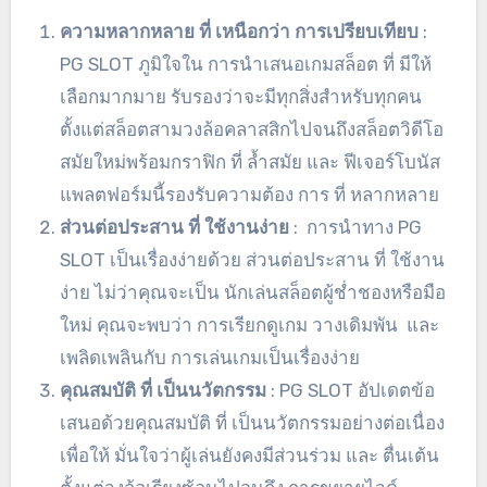
ความหลากหลาย ที่ เหนือกว่า การเปรียบเทียบ
:
PG SLOT ภูมิใจใน การนำเสนอเกมสล็อต ที่ มีให้
เลือกมากมาย รับรองว่าจะมีทุกสิ่งสำหรับทุกคน
ตั้งแต่สล็อตสามวงล้อคลาสสิกไปจนถึงสล็อตวิดีโอ
สมัยใหม่พร้อมกราฟิก ที่ ล้ำสมัย และ ฟีเจอร์โบนัส
แพลตฟอร์มนี้รองรับความต้อง การ ที่ หลากหลาย
ส่วนต่อประสาน ที่ ใช้งานง่าย
: การนำทาง PG
SLOT เป็นเรื่องง่ายด้วย ส่วนต่อประสาน ที่ ใช้งาน
ง่าย ไม่ว่าคุณจะเป็น นักเล่นสล็อตผู้ช่ำชองหรือมือ
ใหม่ คุณจะพบว่า การเรียกดูเกม วางเดิมพัน และ
เพลิดเพลินกับ การเล่นเกมเป็นเรื่องง่าย
คุณสมบัติ ที่ เป็นนวัตกรรม
: PG SLOT อัปเดตข้อ
เสนอด้วยคุณสมบัติ ที่ เป็นนวัตกรรมอย่างต่อเนื่อง
เพื่อให้ มั่นใจว่าผู้เล่นยังคงมีส่วนร่วม และ ตื่นเต้น