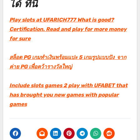
ได้ ที่นี่
Play slots at UFARICH777 What is good?
Certification. Read and play for more money
for sure
สล็อต PG เกมทำเงินพร้อมแปะ 5 เกมรูปแบบปัง จาก
ค่าย PG เพื่อคว้ารางวัลใหญ่
Include slots games 2 play with UFABET that
has brought you new games with popular
games