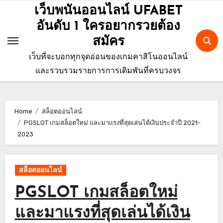
Skip
เว็บพนันออนไลน์ UFABET
to
อันดับ 1 ใครอยากรวยต้อง
content
สมัคร
เว็บที่จะบอกทุกจุดอ่อนของเกมคาสิโนออนไลน์
และรวบรวมรายการการเดิมพันที่ครบวงจร
Home
สล็อตออนไลน์
PGSLOT เกมสล็อตใหม่ และมาแรงที่สุดเล่นได้เงินประจำปี 2021-
2023
สล็อตออนไลน์
PGSLOT เกมสล็อตใหม่
และมาแรงที่สุดเล่นได้เงิน