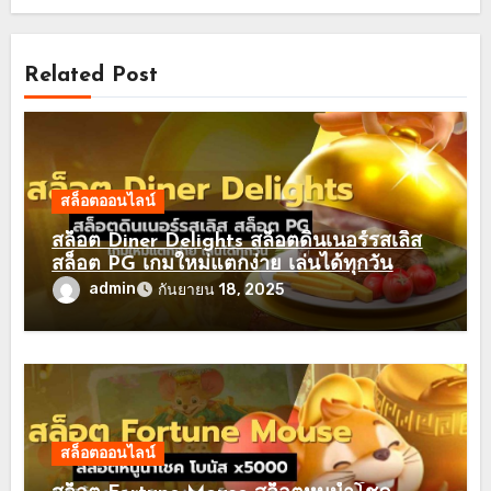
Related Post
สล็อตออนไลน์
สล็อต Diner Delights สล็อตดินเนอร์รสเลิส
สล็อต PG เกมใหม่แตกง่าย เล่นได้ทุกวัน
admin
กันยายน 18, 2025
สล็อตออนไลน์