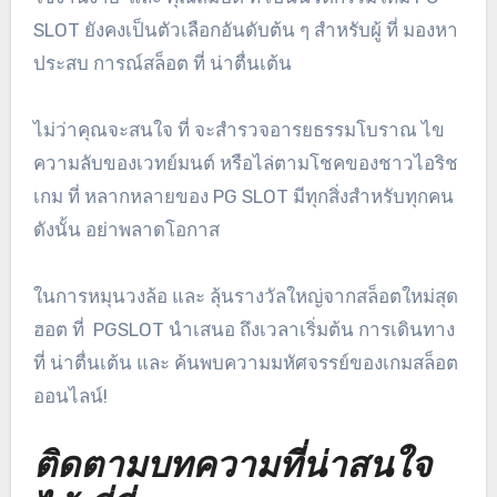
SLOT ยังคงเป็นตัวเลือกอันดับต้น ๆ สำหรับผู้ ที่ มองหา
ประสบ การณ์สล็อต ที่ น่าตื่นเต้น
ไม่ว่าคุณจะสนใจ ที่ จะสำรวจอารยธรรมโบราณ ไข
ความลับของเวทย์มนต์ หรือไล่ตามโชคของชาวไอริช
เกม ที่ หลากหลายของ PG SLOT มีทุกสิ่งสำหรับทุกคน
ดังนั้น อย่าพลาดโอกาส
ในการหมุนวงล้อ และ ลุ้นรางวัลใหญ่จากสล็อตใหม่สุด
ฮอต ที่ PGSLOT นำเสนอ ถึงเวลาเริ่มต้น การเดินทาง
ที่ น่าตื่นเต้น และ ค้นพบความมหัศจรรย์ของเกมสล็อต
ออนไลน์!
ติดตามบทความที่น่าสนใจ