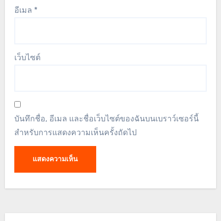
อีเมล
*
เว็บไซต์
บันทึกชื่อ, อีเมล และชื่อเว็บไซต์ของฉันบนเบราว์เซอร์นี้
สำหรับการแสดงความเห็นครั้งถัดไป